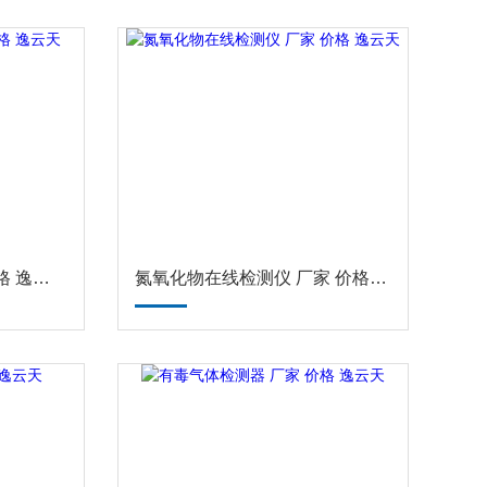
可燃气体探测仪 厂家 价格 逸云天
氮氧化物在线检测仪 厂家 价格 逸云天