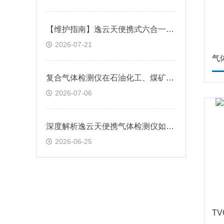
【维护指南】逸云天便携式六合一气体检测仪日常巡检与维保要点
2026-07-21
气
复合气体检测仪在石油化工、煤矿、冶金和制药等行业的作用
2026-07-06
深度解析逸云天便携气体检测仪如何实现高效、精准与安全守护
2026-06-25
T