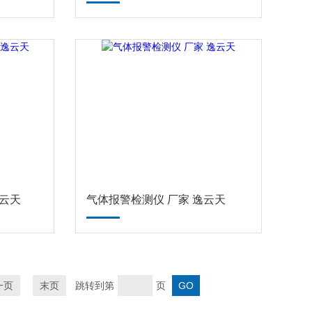
逸云天
气体报警检测仪 厂家 逸云天
一页
末页
跳转到第
页