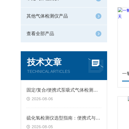
其他气体检测仪产品
查看全部产品
技术文章
TECHNICAL ARTICLES
固定/复合/便携式泵吸式气体检测仪怎么挑？质量稳定售后靠谱，看逸云天
2026-08-06
硫化氢检测仪选型指南：便携式与固定式怎么选？逸云天自研方案给出答案
2026-08-05