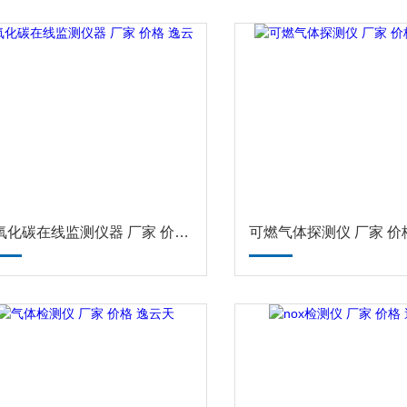
一氧化碳在线监测仪器 厂家 价格 逸云天