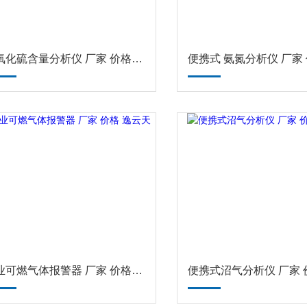
二氧化硫含量分析仪 厂家 价格 逸云天
工业可燃气体报警器 厂家 价格 逸云天