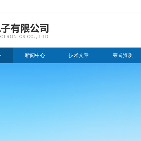
心
新闻中心
技术文章
荣誉资质