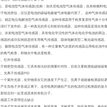
)、原电池型气体传感器(也称：加伏尼电池型气体传感器，也有称燃料电
同干电池类似，仅仅是电池的碳锰电极被气体电极代替了。 这种气体传感
)、稳定电位电解池型气体传感器，这种传感器用于检查复原性气体十分
流强行下发作的，是一种真实的库仑剖析的传感器。这种传感器是现在有
)、浓差电池型气体传感器，具有电化学活性的气体在电化学电池的两边
传感器的成功实例就是轿车用氧气传感器、固体电解质型二氧化碳传感器
)、极限电流型气体传感器，有一种丈量氧气浓度的传感器运用电化池中
车的氧气检查，和钢水中氧浓度检查。
红外传感器
精密型传感器，它具有相当好的测量针对性，目前主要检测低碳链碳氢
光离子传感器PID
个紫外光源，化学物质在它的激发下产生正、负离子就能被检测器轻易
下产生负电子并形成正离子。这些电离的微粒产生的电流经过检测器的放大
重新组合到一起变成原来的有机分子。
器工作原理优点缺点
体式气体传感器成本低廉、制造简单、灵敏度高、响应速度快、寿命长