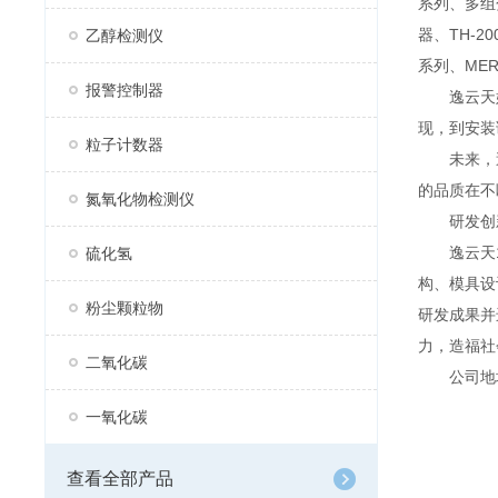
系列、多组分
器、TH-2
乙醇检测仪
系列、MER
报警控制器
逸云天始
现，到安装
粒子计数器
未来，逸
的品质在不
氮氧化物检测仪
研发创
逸云天13
硫化氢
构、模具设
粉尘颗粒物
研发成果并
力，造福社
二氧化碳
公司地址：
一氧化碳
查看全部产品