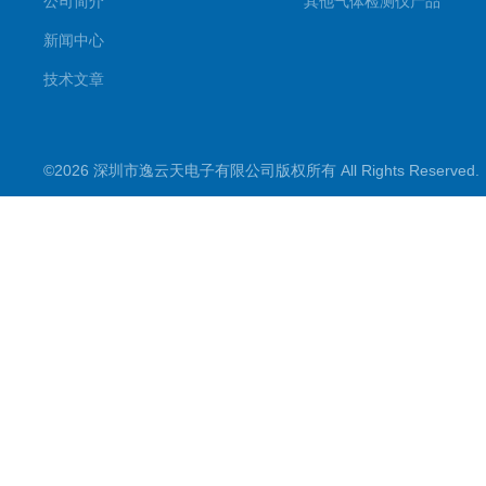
公司简介
其他气体检测仪产品
新闻中心
技术文章
©2026 深圳市逸云天电子有限公司版权所有 All Rights Reserve