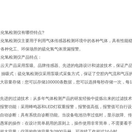
氢检测仪有哪些特点?
氢检测仪主要用于利用气体传感器检测环境中的各种气体，具有性能稳
于各种化工、环保场所的硫化氢气体泄漏报警。
氢检测仪产品特点：
天产品采用泵吸、品牌传感器、先进的电路设计和滤波技术，保证产品
 抽吸式：硫化氢检测仪采用泵吸式采集方式，保证了空腔内气流和气压
大容量存储：您可以存储100000条数据，您可以选择每秒存储一次，每
先进的过滤技术：从多年气体检测产品的研发经验中提炼出来的过滤技术
报警功能：采用蜂鸣器和LED灯双重报警，报警值高低，报警值可自行设
自动诊断：具有系统自诊断功能。当设备电池功率过低时，显示故障、传
愚笨的操作：在设计简单易用的原则上，操作使用非常简单，不需要看手
大容量：仪器的电池容量为2800马赫，可连续工作超过24小时。