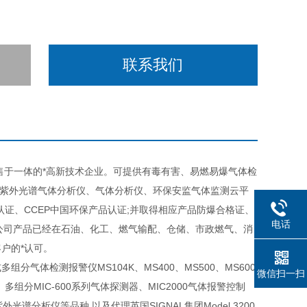
联系我们
于一体的*高新技术企业。可提供有毒有害、易燃易爆气体检
分紫外光谱气体分析仪、气体分析仪、环保安监气体监测云平
体系认证、CCEP中国环保产品认证;并取得相应产品防爆合格证、
电话
本公司产品已经在石油、化工、燃气输配、仓储、市政燃气、消
户的*认可。
体检测报警仪MS104K、MS400、MS500、MS600
微信扫一扫
、多组分MIC-600系列气体探测器、MIC2000气体报警控制
分紫外光谱分析仪等品种,以及代理英国SIGNAL集团Model 3200