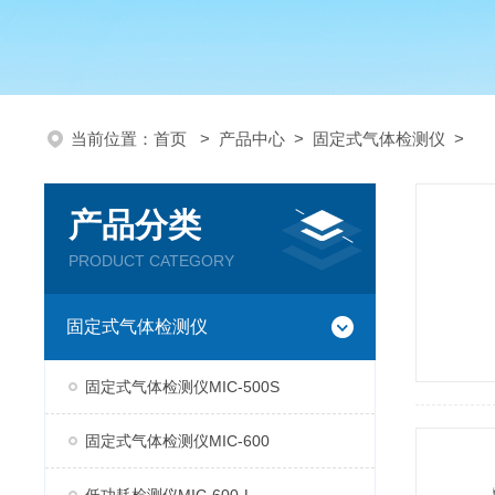
当前位置：
首页
>
产品中心
>
固定式气体检测仪
>
产品分类
PRODUCT CATEGORY
固定式气体检测仪
固定式气体检测仪MIC-500S
固定式气体检测仪MIC-600