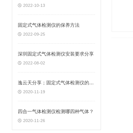
2022-10-13
固定式气体检测仪的保养方法
2022-09-25
深圳固定式气体检测仪安装要求分享
2022-08-02
逸云天分享；固定式气体检测仪的保养方法
2020-11-19
四合一气体检测仪检测哪四种气体？
2020-11-26