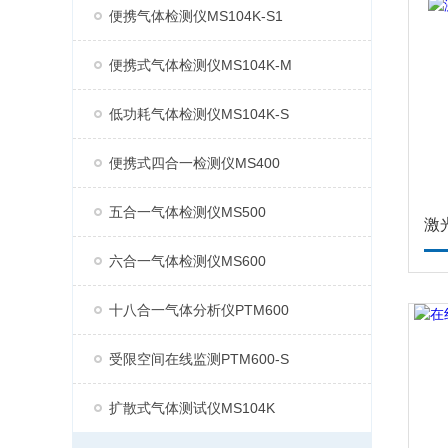
便携气体检测仪MS104K-S1
便携式气体检测仪MS104K-M
低功耗气体检测仪MS104K-S
便携式四合一检测仪MS400
五合一气体检测仪MS500
六合一气体检测仪MS600
十八合一气体分析仪PTM600
受限空间在线监测PTM600-S
扩散式气体测试仪MS104K