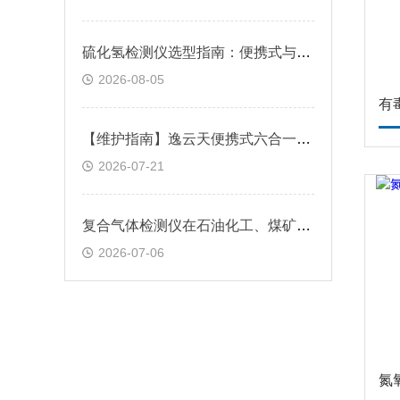
硫化氢检测仪选型指南：便携式与固定式怎么选？逸云天自研方案给出答案
2026-08-05
【维护指南】逸云天便携式六合一气体检测仪日常巡检与维保要点
2026-07-21
复合气体检测仪在石油化工、煤矿、冶金和制药等行业的作用
2026-07-06