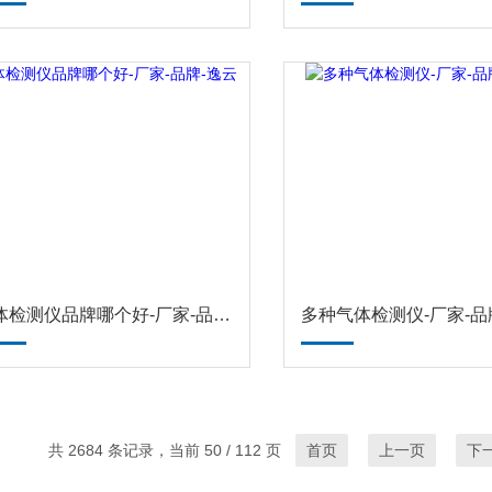
气体检测仪品牌哪个好-厂家-品牌-逸云天
共 2684 条记录，当前 50 / 112 页
首页
上一页
下