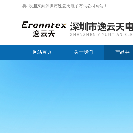
欢迎来到
深圳市逸云天电子有限公司网站
！
网站首页
关于我们
产品中