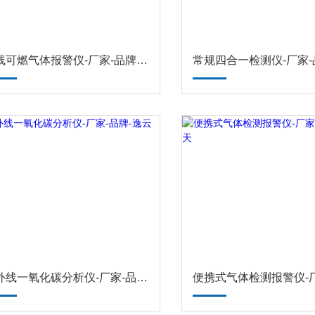
在线可燃气体报警仪-厂家-品牌-逸云天
红外线一氧化碳分析仪-厂家-品牌-逸云天