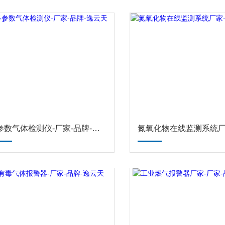
多参数气体检测仪-厂家-品牌-逸云天