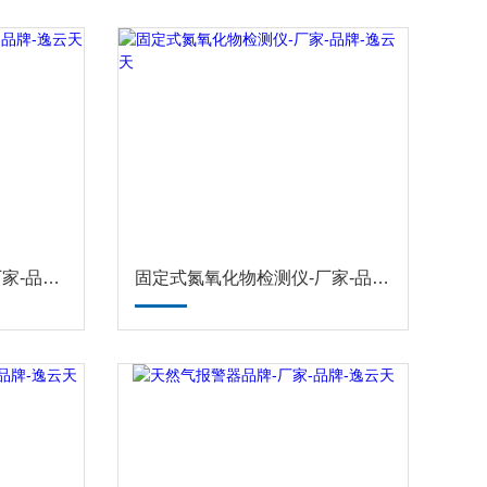
氮氧化物在线监测系统厂家-品牌-逸云天
固定式氮氧化物检测仪-厂家-品牌-逸云天