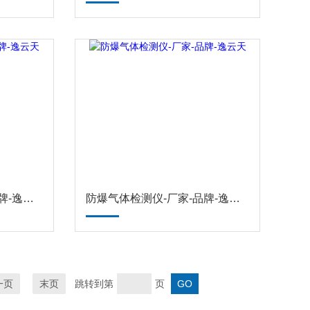
多种气体检测仪-厂家-品牌-逸云天
防爆气体检测仪-厂家-品牌-逸云天
一页
末页
跳转到第
页