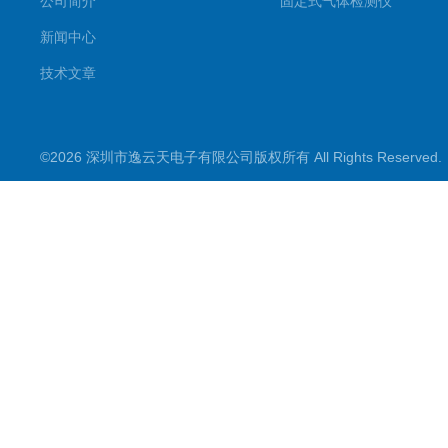
公司简介
固定式气体检测仪
新闻中心
技术文章
©2026 深圳市逸云天电子有限公司版权所有 All Rights Reserve