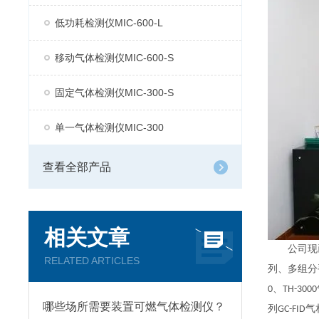
低功耗检测仪MIC-600-L
移动气体检测仪MIC-600-S
固定气体检测仪MIC-300-S
单一气体检测仪MIC-300
查看全部产品
相关文章
公司现已推
RELATED ARTICLES
列、多组分手
0、TH-30
哪些场所需要装置可燃气体检测仪？
列GC-FI