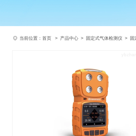
当前位置：
首页
>
产品中心
>
固定式气体检测仪
>
固