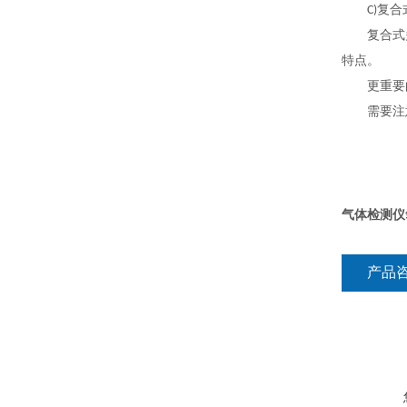
C)复合
复合式多
特点。
更重要的
需要注意
气体检测仪
产品