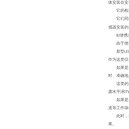
体安装在安
它的检测
它们同样
感器安装的
B)便携
由于便携式
新型LEL
作为这类仪
如果是在
时、准确地
这类的新型
露水平)和
如果是进
道等工作场
此时，就
果。