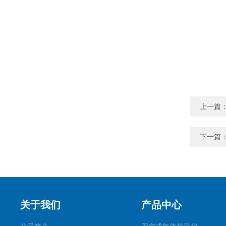
上一篇
下一篇
关于我们
产品中心