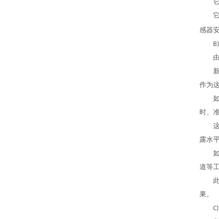
它的
它们
感器
B)
由于
新型L
作为
如果
时、
这类
露水平
如果
道等
此时
果。
C)