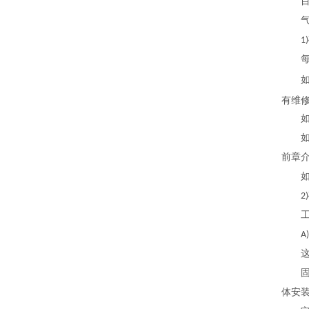
目前
气体
1)
每一
如果
有维
如果
如果
前章
如果
2)
工业
A)
这是
固定
体安