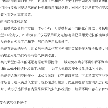
检测原理同前节所述，只是在工艺和技术上更适合于固定检测所要求的
同样要根据现场气体的种类和浓度加以选择，同时还要注意将它们安装
效的高度等等。
安装的有
便携式气体检测仪
便携式仪器操作方便，体积小巧，可以携带至不同的生产部位，弈扬电化学
EL检测仪、PID和复合式仪器采用可充电池(有些已采用无记忆的镍氢
这类仪器在各类工厂和卫生部门的应用越来越广。
是在开放的场合，比如敞开的工作车间使用这类仪器作为安全报警，可
准确地显示现场的有毒有害气体的浓度。
的新型仪器有的还配有振动警报附件——以避免在嘈杂环境中听不到声音报警
)和TWA(8小时统计权重平均值)——为工人健康和安全提供具体的指导。
是进入密闭空间作业，比如反应罐、储料罐或容器、下水道或其它地下
工作场合，在人员进入之前，就必须进行检测，而且要在密闭空间外进行
，就必须选择带有内置采样泵的多气体检测仪。如果环境中存在多种气
复合式气体检测仪