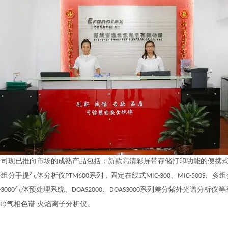
已推向市场的成熟产品包括：新款高清彩屏带存储打印功能的便携式多组分气体检
组分手提气体分析仪PTM600系列，固定在线式MIC-300、MIC-500S、多组分
-3000气体预处理系统、DOAS2000、DOAS3000系列差分紫外光谱分析仪等品种,
-FID气相色谱-火焰离子分析仪。