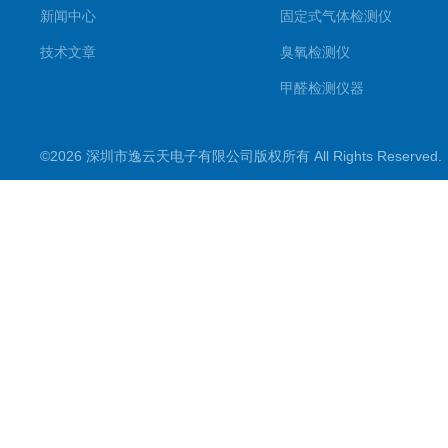
新闻中心
固定式气体检测仪
技术文章
臭氧检测仪
甲醛检测仪器
便携式烟气一氧化碳检测仪
©2026 深圳市逸云天电子有限公司版权所有 All Rights Reserve
气体报警控制主机
在线监测系统
可燃性气体检测仪
常见气体检测仪
其他气体检测仪产品