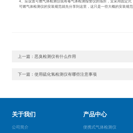
4、应设置可燃气体检测仪或有毒气体检测报警仪的场所，宜采用固定式
可燃气体检测仪的安装规范就先分享到这里，这只是一些大概的安装规范
上一篇：
恶臭检测仪有什么作用
下一篇：
使用硫化氢检测仪有哪些注意事项
关于我们
产品中心
公司简介
便携式气体检测仪