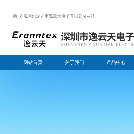
欢迎来到
深圳市逸云天电子有限公司网站
！
网站首页
关于我们
产品中心