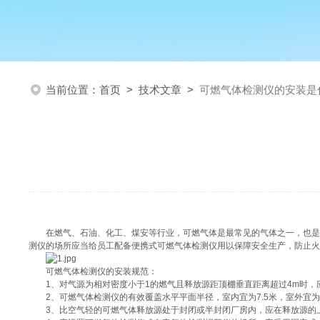
当前位置：
首页
>
技术文章
>
可燃气体检测仪的安装是
在燃气、石油、化工、煤安等行业，可燃气体是最常见的气体之一，也
测仪的场所应当给员工配备便携式可燃气体检测仪用以保障安全生产，防止火
可燃气体检测仪的安装规范：
1、对气源为相对密度小于1的燃气且释放源距顶棚垂直距离超过4m时
2、可燃气体检测仪的有效覆盖水平平面半径，室内宜为7.5米，室外宜
3、比空气轻的可燃气体释放源处于封闭或半封闭厂房内，应在释放源的