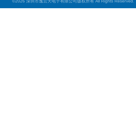
©2026 深圳市逸云天电子有限公司版权所有 All Rights Reserve