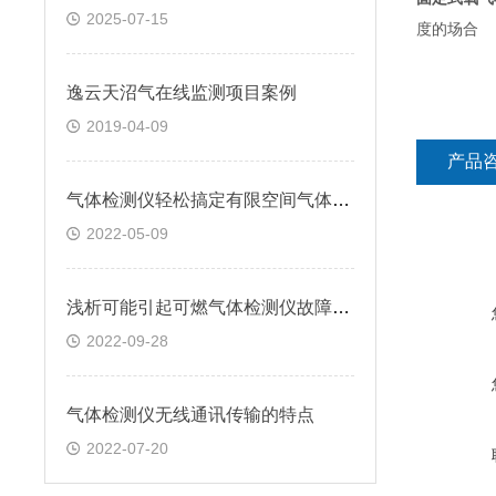
2025-07-15
度的场合
逸云天沼气在线监测项目案例
2019-04-09
产品
气体检测仪轻松搞定有限空间气体检测检测难问题
2022-05-09
浅析可能引起可燃气体检测仪故障的原因
2022-09-28
气体检测仪无线通讯传输的特点
2022-07-20