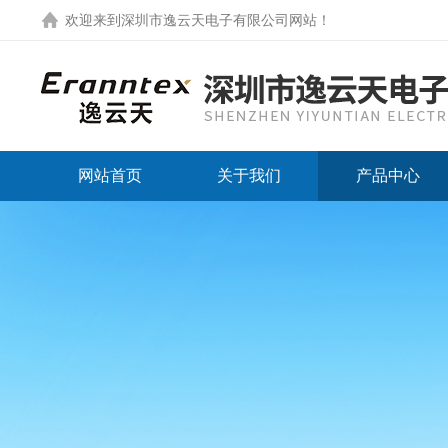
欢迎来到
深圳市逸云天电子有限公司网站
！
网站首页
关于我们
产品中心