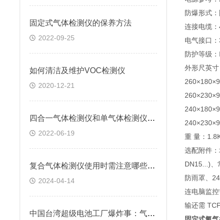
防爆形式：隔
固定式气体检测仪的保养方法
连接电缆：4
2022-09-25
电气接口：3
防护等级：
外形尺英寸
如何清洁及维护VOC检测仪
260×180
2020-12-21
260×230
240×180
四合一气体检测仪和单气体检测仪有什么区别
240×230
2022-06-19
重 量：1.8
选配附件：
DN15.
复合气体检测仪使用时需注意哪些要点？
防雨罩、24
2024-04-14
连电脑监控需
输还需 TCP
中国台湾超级电池工厂爆炸事：气体检测系统破局之道——逸云天MS400-S
固定式氧气检测