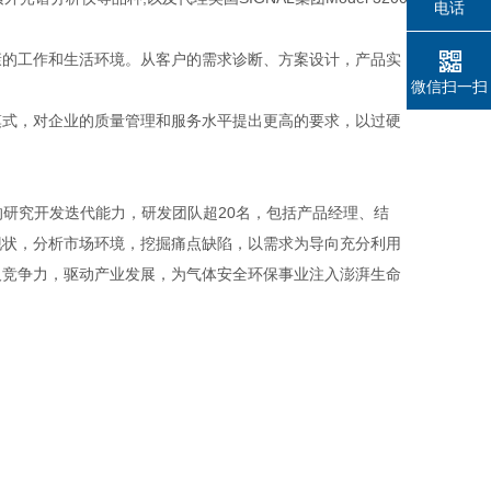
电话
的工作和生活环境。从客户的需求诊断、方案设计，产品实
微信扫一扫
式，对企业的质量管理和服务水平提出更高的要求，以过硬
的研究开发迭代能力，研发团队超20名，包括产品经理、结
现状，分析市场环境，挖掘痛点缺陷，以需求为导向充分利用
及竞争力，驱动产业发展，为气体安全环保事业注入澎湃生命