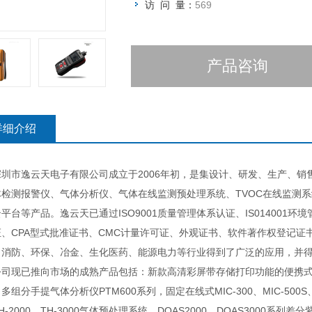
访 问 量：
569
产品咨询
详细介绍
市逸云天电子有限公司成立于2006年初，是集设计、研发、生产、销
体检测报警仪、气体分析仪、气体在线监测预处理系统、TVOC在线监测
平台等产品。逸云天已通过ISO9001质量管理体系认证、IS014001
证、CPA型式批准证书、CMC计量许可证、外观证书、软件著作权登记
、消防、环保、冶金、生化医药、能源电力等行业得到了广泛的应用，并
已推向市场的成熟产品包括：新款高清彩屏带存储打印功能的便携式多组分气
多组分手提气体分析仪PTM600系列，固定在线式MIC-300、MIC-500S
H-2000、TH-3000气体预处理系统、DOAS2000、DOAS3000系列差