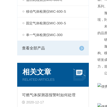
系列、
移动气体检测仪MIC-600-S
逸云
现，
固定气体检测仪MIC-300-S
未来
的品
单一气体检测仪MIC-300
研
逸云
查看全部产品
构、
研发
力，
相关文章
公司
RELATED ARTICLES
可燃气体探测器报警时如何处理
2020-12-17