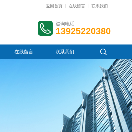
返回首页
在线留言
联系我们
咨询电话
13925220380
在线留言
联系我们