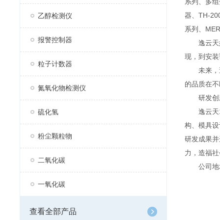
系列、多组分
器、TH-2
乙醇检测仪
系列、MER
报警控制器
逸云天始
现，到安装
粒子计数器
未来，逸
的品质在不
氮氧化物检测仪
研发创
逸云天13
硫化氢
构、模具设
粉尘颗粒物
研发成果并
力，造福社
二氧化碳
公司地址：
一氧化碳
查看全部产品