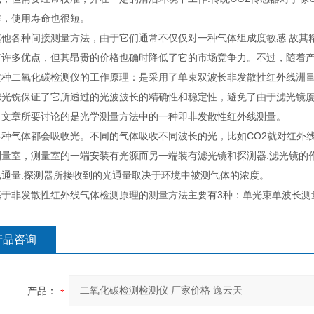
作，使用寿命也很短。
各种间接测量方法，由于它们通常不仅仅对一种气体组成度敏感.故其精
有许多优点，但其昂贵的价格也确时降低了它的市场竞争力。不过，随着
二氧化碳检测仪的工作原理：是采用了单束双波长非发散性红外线洲量方法
滤光铣保证了它所透过的光波波长的精确性和稳定性，避免了由于滤光镜
，文章所要讨论的是光学测量方法中的一种即非发散性红外线测量。
气体都会吸收光。不同的气体吸收不同波长的光，比如CO2就对红外线(波
测量室，测量室的一端安装有光源而另一端装有滤光镜和探测器.滤光镜的
光通量.探测器所接收到的光通量取决于环境中被测气体的浓度。
非发散性红外线气体检测原理的测量方法主要有3种：单光束单波长测
产品咨询
产品：