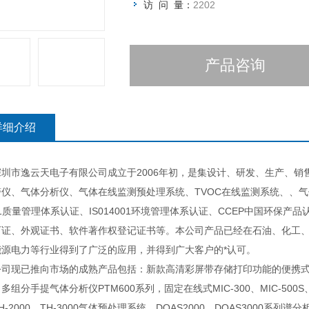
访 问 量：
2202
产品咨询
详细介绍
市逸云天电子有限公司成立于2006年初，是集设计、研发、生产、销
警仪、气体分析仪、气体在线监测预处理系统、TVOC在线监测系统、、气
01质量管理体系认证、IS014001环境管理体系认证、CCEP中国环保产
可证、外观证书、软件著作权登记证书等。本公司产品已经在石油、化工
能源电力等行业得到了广泛的应用，并得到广大客户的*认可。
已推向市场的成熟产品包括：新款高清彩屏带存储打印功能的便携式多组分气
多组分手提气体分析仪PTM600系列，固定在线式MIC-300、MIC-500S
H-2000、TH-3000气体预处理系统、DOAS2000、DOAS3000系列谱分