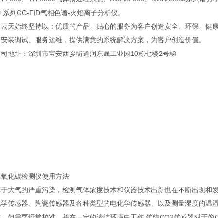
00 系列GC-FID气相色谱-火焰离子分析仪。
天始终坚持以：优质的产品、贴心的服务为客户创造安全、环保、健康
到安装调试、服务运维，提供满意的系统解决方案，为客户创造价值。
地址：深圳市宝安西乡街道润东晟工业园10栋七楼2号梯
化碳检测仪使用方法
大气的严重污染，检测气体浓度技术和仪器技术出新也在不断出现和
传感器、陶瓷传感器及各种类型的电化学传感器、以及测量湿度的温湿
域，但需要经常校准，并在一定的清洁环境中工作.传统CO2传感器对于像