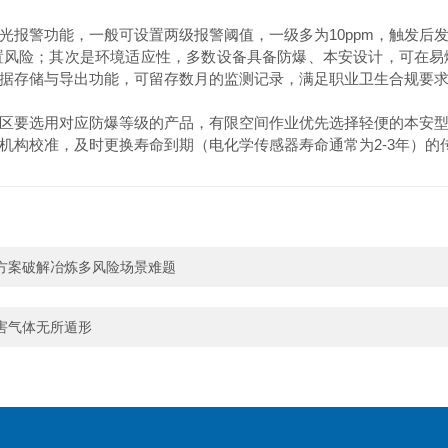
警功能，一般可设置两级报警阈值，一级多为10ppm，触发后发出
置风险；其次是环境适应性，多数设备具备防爆、本安设计，可在易
据存储与导出功能，可留存数月的监测记录，满足职业卫生合规要
要选用对应防爆等级的产品，有限空间作业优先选择轻便的本安型
机构校准，及时更换寿命到期（电化学传感器寿命通常为2-3年）的
方案破解冶炼多风险场景难题
害气体无所遁形