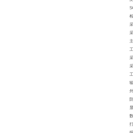
SO2
检测
采样温
采样
主机工
工作
采样
采样流
工作电
输出信
外形尺
防护
显示
数据
打印
报警