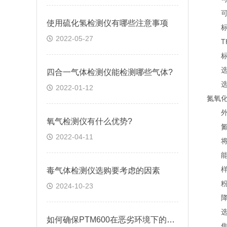
可将
使用硫化氢检测仪有哪些注意事项
标准
2022-05-27
TH-
标配
选配：
四合一气体检测仪能检测哪些气体?
选配：
2022-01-12
氮氧
外形尺
氧气检测仪有什么优势?
氮氧
2022-04-11
将样
能，
样品
毒气体检测仪选购要考虑的因素
粉尘
2024-10-23
降温
选配
如何确保PTM600在恶劣环境下的稳定运行？
焦油