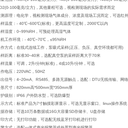
(0-100毫克/立方)，其他量程可选，视检测现场的实际需求而定
原理：电化学，视检测现场气体成分、浓度及现场工况而定，可选红外
度：- 40℃~600℃(标准)，更高温度可定制，2000℃以内
湿度：0~99%RH，可预处理高湿气体
作环境：- 40℃~70℃，≤95%RH
方式：在线式连续工作，泵吸式采样(正压、负压、真空环境都可用)
距离：标准30~40米，选配真空泵的采样距离大于70米
量：可调，2升/分钟(标准)，4或10升/分钟，可选
压：220VAC，50HZ
号：4~20mA、RS485、多路无源触点，选配：DTU无线传输、网
寸：820mm高*500mm宽*350mm厚
级别：IP66 户外防水型，可选防爆型
方式：标准产品为7寸触摸彩屏显示，可选无显示窗口、linux操作系统
存储：可选10万条数据或16G大容量SD存储卡、U盘存储
方式：无打印功能，可选配无线蓝牙打印机进行打印
方式：选配一体式声光报警器或外置型声光报警器