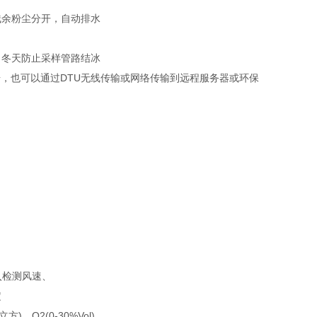
余粉尘分开，自动排水
冬天防止采样管路结冰
据，也可以通过DTU无线传输或网络传输到远程服务器或环保
入检测风速、
定
)、O2(0-30%Vol),