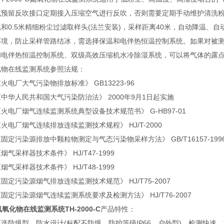
预留反吹接口定期接入压缩空气进行反吹，否则需要定期手动维护清洗粉尘过
和0.5米精细粉尘过滤取样头(法兰安装)，采样距离40米，自动降温
环境，防止采样管路结冰，需选择保温和电伴热恒温控制系统。如果对被测气
和电伴热恒温控制系统、双级高效压缩机水冷除湿系统，可以将气体的露点
化物在线监测系统参照法规：
厂大气污染物排放标准》 GB13223-96
华人民共和国大气污染防治法》 2000年9月1日起实施
厂烟气连续监测系统典型设备技术规范书》 G-HB97-01
厂烟气连续排放连续监测技术规程》 HJ/T-2000
污染源排放中颗粒物测定与气态污染物采样方法》 GB/T16157-199
采样器技术条件》 HJ/T47-1999
采样器技术条件》 HJ/T48-1999
污染源烟气排放连续监测技术规范》 HJ/T75-2007
污染源烟气连续监测系统要求及检测方法》 HJ/T76-2007
氮氧化物在线监测系统TH-2000-C
产品特性：
爆型、防水设计(标配不防爆，防护等级IP66，户外型)，检测快速，*