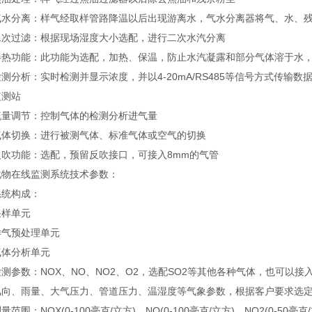
分离：样气经取样管路降温以后出现游离水，气水分离器将气、水、残
过滤：根据现场湿度大小选配，进行二次水汽分离
功能：此功能为选配，加热、保温，防止水汽凝露和部分气体溶于水，
析：实时检测并显示浓度，并以4-20mA/RS485等信号方式传输数
监测站
调节：控制气体的检测分析进气量
切换：进行被测气体、标准气体或空气的切换
功能：选配，预留反吹接口，可接入8mm的气管
化物在线监测系统技术参数：
构成：
样单元
预处理单元
分析单元
参数：NOX、NO、NO2、O2，选配SO2等其他各种气体，也可以接
、雨量、大气压力、管道压力、温湿度等气象参数，根据客户要求选
：NOX(0-100毫克/立方)、NO(0-100毫克/立方)、NO2(0-50毫克/立方