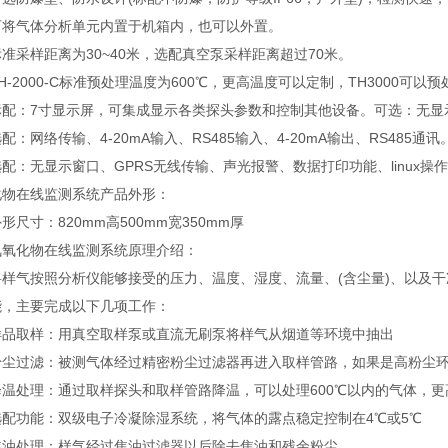
气体分析单元内置于机箱内，也可以外置。
采样距离为30~40米，选配真空泵采样距离超过70米。
2000-C标准预处理温度为600℃，更高温度可以定制，TH3000可以预
：7寸显示屏，可集成显示各类探头参数和控制其他设备。可选：无显
网络传输、4-20mA输入、RS485输入、4-20mA输出、RS485通讯
无显示窗口、GPRS无线传输、声光报警、数据打印功能、linux操作
化物在线监测系统产品外形：
寸：820mm高500mm宽350mm厚
化物在线监测系统原理介绍：
气按照分析仪能够接受的压力、温度、湿度、流量、(含尘量)、以及干
主要完成以下几项工作：
取样：用真空取样泵或直流无刷泵将样气从烟道等环境中抽出
过滤：被测气体经过精密粉尘过滤器再进入取样管路，如果是高粉尘环
处理：通过取样探头和取样管路降温，可以处理600℃以内的气体，更
功能：双级电子冷凝除湿系统，将气体的露点稳定控制在4℃或5℃
处理：样气经过焦油过滤器以后除去焦油和残余粉尘