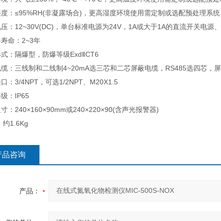
度：≤95%RH(非凝露场合)，更高湿度环境使用需定制或选配预处理系统
压：12~30V(DC)，单台标准电源为24V，1A或大于1A的直流开关电源
寿命：2~3年
式：隔爆型，防爆等级ExdⅡCT6
缆：三线制和二线制4~20mA选三芯和二芯屏蔽电缆，RS485选四芯，
：3/4NPT，可选1/2NPT、M20X1.5
级：IP65
寸：240×160×90mm或240×220×90(含声光报警器)
约1.6Kg
产品咨询
产品：