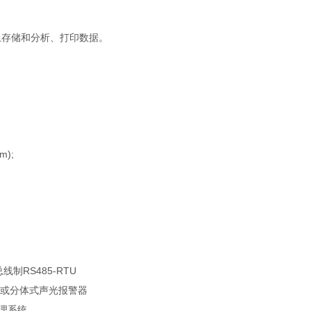
上存储和分析、打印数据。
m);
制RS485-RTU
式或分体式声光报警器
处理系统