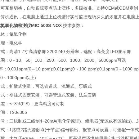
位可互相切换，自动跟踪零点防止漂移，多级校准。支持OEM或ODM定制
计算机通讯，在电脑上通过上位机进行实时监控现场探头的浓度并在电脑
氮氧化物检测仪MIC-500S-NOX
技术参数：
气体：氮氧化物
原理：电化学
式：高清1.7寸高清彩屏 320X240 分辨率，选配：高亮度LED显示屏
围：0～10、50、100、250、500、1000、2000、5000ppm可选
率：0.001ppm(0～10 ppm);0.01ppm(0～100 ppm);0.1ppm(0～1000 pp
(0～1000ppm以上)
方式：扩散式测量，可选管道式、流通式、泵吸式
方式：壁挂式固定安装，可选管道式安装、法兰安装
差：≤±3%(F.S)，更高精度可订制
间：T90≤30S
号：三线制或二线制4~20mA(电化学原理)、继电器(无源或有源输出)、总线
方式：1路或2路无源触点(干节点)信号输出、报警点可设置，可选配一体
境：大气压±30%，-40℃～+70℃，更高温度环境使用需定制或选配预