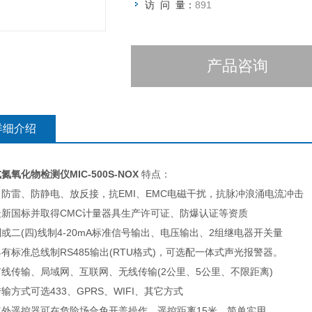
访 问 量：
891
产品咨询
详细介绍
氮氧化物检测仪MIC-500S-NOX
特点：
防雷、防静电、放反接，抗EMI、EMC电磁干扰，抗脉冲浪涌电流冲击
最新国标并取得CMC计量器具生产许可证、防爆认证等资质
或二(四)线制4-20mA标准信号输出、电压输出、2组继电器开关量
有标准总线制RS485输出(RTU格式)，可选配一体式声光报警器。
线传输、局域网、互联网、无线传输(2公里、5公里、不限距离)
输方式可选433、GPRS、WIFI、其它方式
红外遥控器可在危险场合免开盖操作，遥控距离15米，简单实用