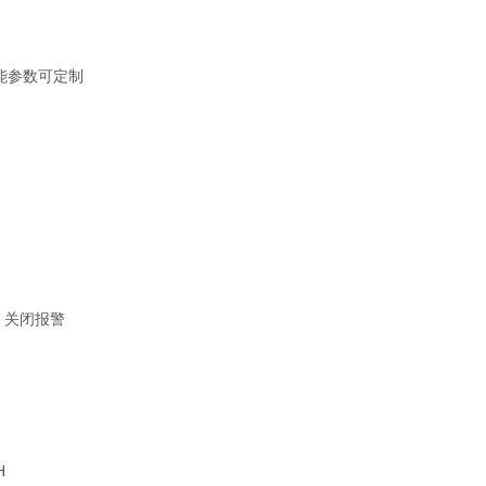
能参数可定制
、关闭报警
H