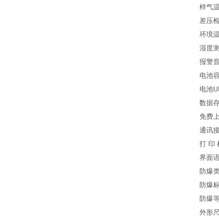
样气温
差压检
环境温
湿度测
报警音
电池容
电池U
数据存
免费
通讯接
打 印
界面
防爆
防爆标志
防爆等
外形尺寸