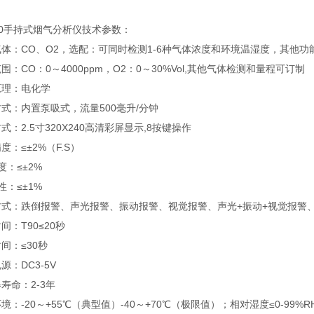
00手持式烟气分析仪技术参数：
体：CO、O2，选配：可同时检测1-6种气体浓度和环境温湿度，其他功
围：CO：0～4000ppm，O2：0～30%Vol,其他气体检测和量程可订制
原理：电化学
式：内置泵吸式，流量500毫升/分钟
式：2.5寸320X240高清彩屏显示,8按键操作
度：≤±2%（F.S）
度：≤±2%
性：≤±1%
方式：跌倒报警、声光报警、振动报警、视觉报警、声光+振动+视觉报警
间：T90≤20秒
间：≤30秒
源：DC3-5V
寿命：2-3年
境：-20～+55℃（典型值）-40～+70℃（极限值）；相对湿度≤0-99%R