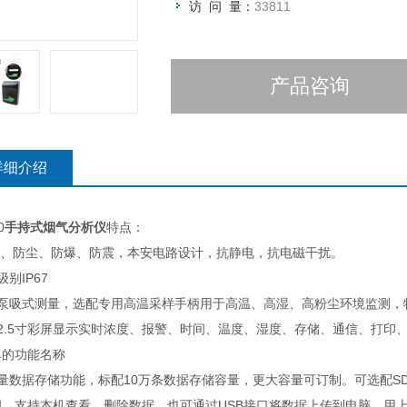
访 问 量：
33811
产品咨询
详细介绍
0
手持式烟气分析仪
特点：
防水、防尘、防爆、防震，本安电路设计，抗静电，抗电磁干扰。
级别IP67
置泵吸式测量，选配专用高温采样手柄用于高温、高湿、高粉尘环境监测，
清2.5寸彩屏显示实时浓度、报警、时间、温度、湿度、存储、通信、打印
单的功能名称
容量数据存储功能，标配10万条数据存储容量，更大容量可订制。可选配
、支持本机查看、删除数据，也可通过USB接口将数据上传到电脑，用上位