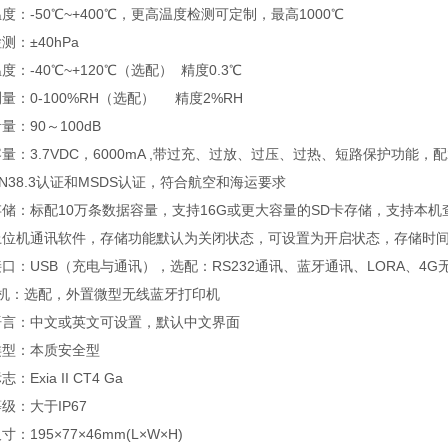
度：-50℃~+400℃，更高温度检测可定制，最高1000℃
测：±40hPa
度：-40℃~+120℃（选配） 精度0.3℃
量：0-100%RH（选配） 精度2%RH
量：90～100dB
量：3.7VDC，6000mA ,带过充、过放、过压、过热、短路保护功能，配2
N38.3认证和MSDS认证，符合航空和海运要求
储：标配10万条数据容量，支持16G或更大容量的SD卡存储，支持本
上位机通讯软件，存储功能默认为关闭状态，可设置为开启状态，存储时
口：USB（充电与通讯），选配：RS232通讯、蓝牙通讯、LORA、4G
 机：选配，外置微型无线蓝牙打印机
语言：中文或英文可设置，默认中文界面
类型：本质安全型
：Exia II CT4 Ga
级：大于IP67
：195×77×46mm(L×W×H)