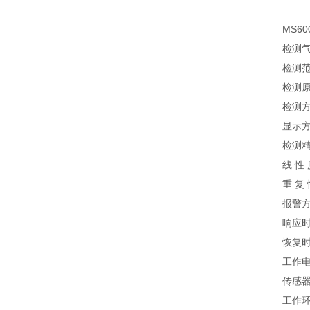
MS6
检测气
检测范
检测
检测方
显示方
检测精
线 性 
重 复 
报警
响应时
恢复时
工作电
传感器
工作环