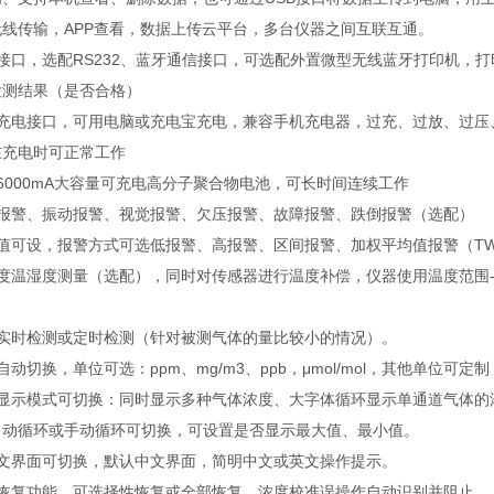
无线传输，APP查看，数据上传云平台，多台仪器之间互联互通。
B接口，选配RS232、蓝牙通信接口，可选配外置微型无线蓝牙打印机
检测结果（是否合格）
SB充电接口，可用电脑或充电宝充电，兼容手机充电器，过充、过放、过压
在充电时可正常工作
6000mA大容量可充电高分子聚合物电池，可长时间连续工作
光报警、振动报警、视觉报警、欠压报警、故障报警、跌倒报警（选配）
值可设，报警方式可选低报警、高报警、区间报警、加权平均值报警（TWA
度温湿度测量（选配），同时对传感器进行温度补偿，仪器使用温度范围-4
以实时检测或定时检测（针对被测气体的量比较小的情况）。
自动切换，单位可选：ppm、mg/m3、ppb，μmol/mol，其他单位可定制
种显示模式可切换：同时显示多种气体浓度、大字体循环显示单通道气体的
自动循环或手动循环可切换，可设置是否显示最大值、最小值。
英文界面可切换，默认中文界面，简明中文或英文操作提示。
据恢复功能，可选择性恢复或全部恢复。浓度校准误操作自动识别并阻止。