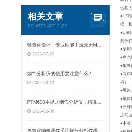
远程
相关文章
●US
据、
RELATED ARTICLES
●U
测仪
轻量化设计，专业性能！逸云天MS600助力工业环保与应急救援
●采用
2025-07-22
●声
●报警
烟气分析仪的使用要注意什么?
●高精
柄）
2022-03-12
●可
●单位
PTM600手提式烟气分析仪，精准监测尾气排放的高科技利器
●三
2025-02-08
之间
●中
氮氧化物检测仪采用烟气分析仪模块，更加稳定可靠
●数