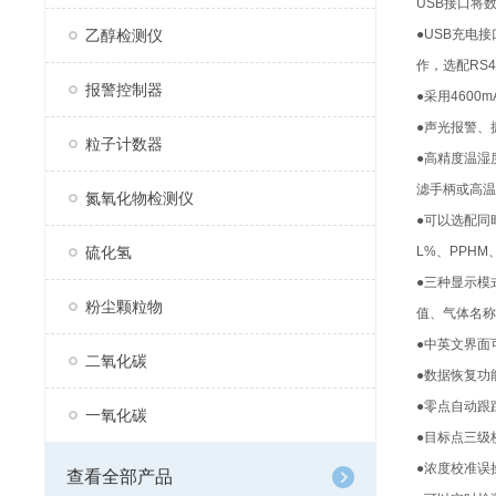
USB接口将
乙醇检测仪
●USB充电
作，选配RS4
报警控制器
●采用460
●声光报警、
粒子计数器
●高精度温湿
滤手柄或高温
氮氧化物检测仪
●可以选配同
硫化氢
L%、PPHM、
●三种显示模
粉尘颗粒物
值、气体名称
●中英文界面
二氧化碳
●数据恢复功
●零点自动跟
一氧化碳
●目标点三级
●浓度校准误
查看全部产品