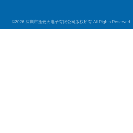
©2026 深圳市逸云天电子有限公司版权所有 All Rights Reserve