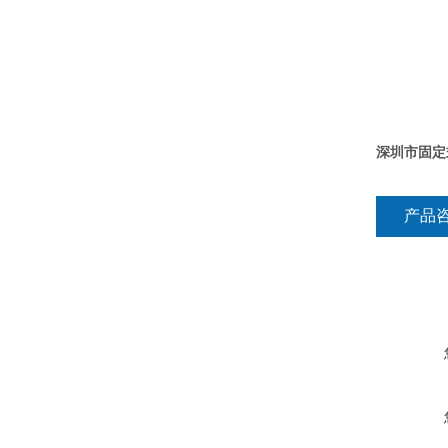
深圳市固定
产品