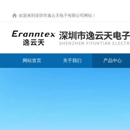
欢迎来到
深圳市逸云天电子有限公司网站
！
网站首页
关于我们
产品中心