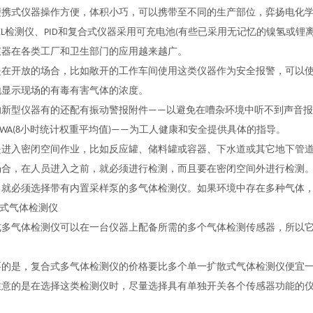
携式仪器操作方便，体积小巧，可以携带至不同的生产部位，弈扬电化学检测
EL检测仪、PID和复合式仪器采用可充电池(有些已采用无记忆的镍氢或锂
仪器在各类工厂和卫生部门的应用越来越广。
是在开放的场合，比如敞开的工作车间使用这类仪器作为安全报警，可以
地显示现场的有毒有害气体的浓度。
新型仪器有的还配有振动警报附件——以避免在嘈杂环境中听不到声音报警，
TWA(8小时统计权重平均值)——为工人健康和安全提供具体的指导。
是进入密闭空间作业，比如反应罐、储料罐或容器、下水道或其它地下管
场合，在人员进入之前，就必须进行检测，而且要在密闭空间外进行检测
，就必须选择带有内置采样泵的多气体检测仪。如果环境中存在多种气体
合式气体检测仪
式多气体检测仪可以在一台仪器上配备所需的多个气体检测传感器，所以
要的是，复合式多气体检测仪的价格要比多个单一扩散式气体检测仪便宜
注意的是在选择这类检测仪时，尽量选择具有单独开关各个传感器功能的