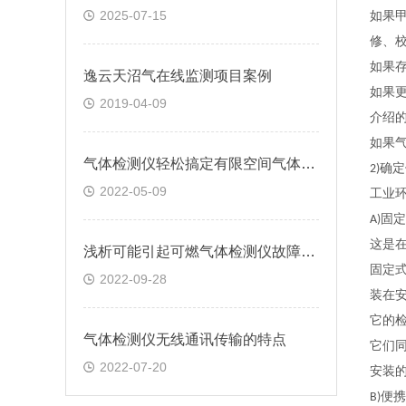
2025-07-15
如果甲
修、
如果
逸云天沼气在线监测项目案例
如果
2019-04-09
介绍
如果
气体检测仪轻松搞定有限空间气体检测检测难问题
2)确
2022-05-09
工业
A)固
这是
浅析可能引起可燃气体检测仪故障的原因
固定
2022-09-28
装在
它的
气体检测仪无线通讯传输的特点
它们
2022-07-20
安装
B)便