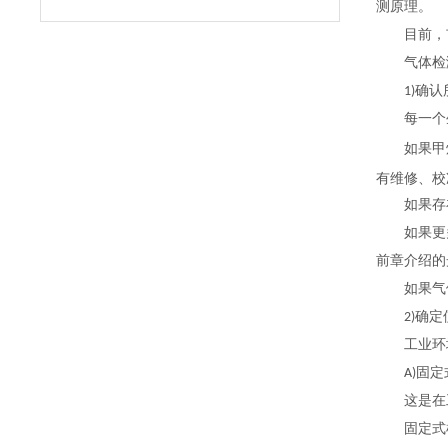
测原理。
目前，市
气体检测
1)确认
每一个生
如果甲烷和
有维修、校
如果存在
如果更多的
前章介绍的
如果气体
2)确定
工业环境
A)固定
这是在工
固定式检