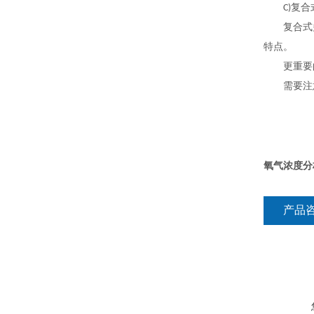
C)复合
复合式多
特点。
更重要的
需要注意
氧气浓度分
产品