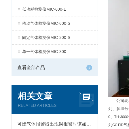
低功耗检测仪MIC-600-L
移动气体检测仪MIC-600-S
固定气体检测仪MIC-300-S
单一气体检测仪MIC-300
查看全部产品
相关文章
公司现已推
RELATED ARTICLES
列、多组分手
0、TH-30
可燃气体报警器出现误报警时该如何处理？
列GC-FI