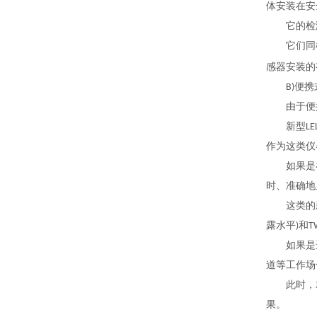
体安装在安
它的检测
它们同样
感器安装的
B)便携
由于便携式
新型LEL
作为这类仪
如果是在
时、准确地
这类的新型
露水平)和
如果是进
道等工作场
此时，就
果。