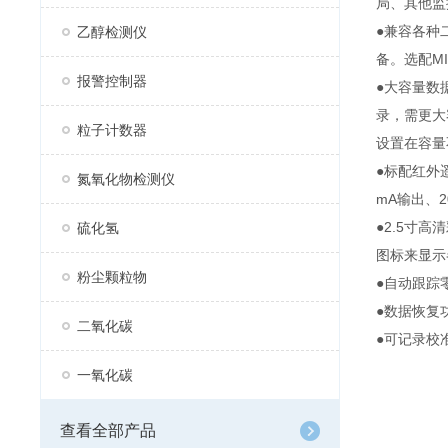
局、其他监
●兼容各种
乙醇检测仪
备。选配MI
报警控制器
●大容量数
录，需更大
粒子计数器
设置在容量
●标配红外
氮氧化物检测仪
mA输出、
●2.5寸
硫化氢
图标来显示
粉尘颗粒物
●自动跟踪
●数据恢复
二氧化碳
●可记录校
一氧化碳
查看全部产品