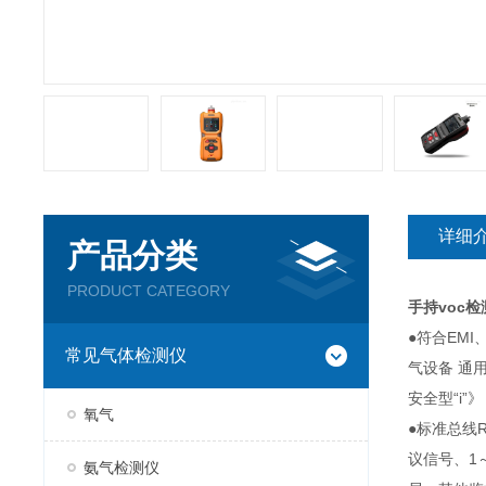
详细
产品分类
PRODUCT CATEGORY
手持voc检
●符合EMI
常见气体检测仪
气设备 通用
安全型“i”》
氧气
●标准总线R
议信号、1
氨气检测仪