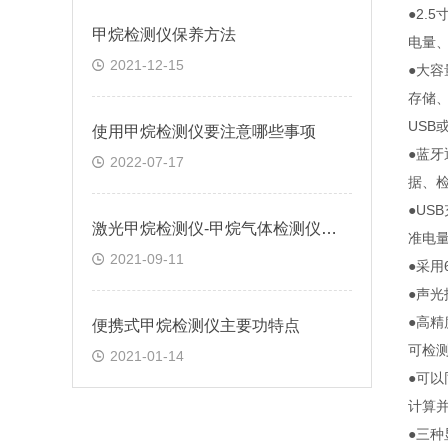
●2.
甲烷检测仪保养方法
电量
2021-12-15
●大
存储
USB
使用甲烷检测仪要注意哪些事项
●蓝牙
2022-07-17
据、检
●U
激光甲烷检测仪-甲烷气体检测仪厂家-甲烷气体检测仪价格-逸云天
准电
2021-09-11
●采用
●声
●高精
便携式甲烷检测仪主要功特点
可检测
2021-01-14
●可
计算并
●三