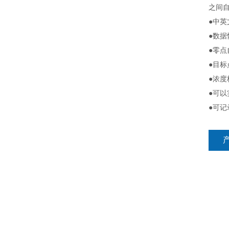
之间
●中
●数
●零
●目
●浓
●可
●可