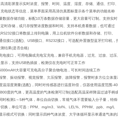
5寸高清彩屏显示实时浓度、报警、时间、温度、湿度、存储、通信、打印
、充电状态等信息，菜单界面采用高清仿真图标显示各个菜单的功能名称
容量数据存储功能，标配10万条数据存储容量，更大容量可订制。支持实时
、定时存储，或只存报警浓度数据和时间、支持本机查看数据，也可通过
或RS232接口将数据上传到电脑，用上位机软件分析数据和存储、打印。
通信接口(选配)、USB接口、RS232接口，可选配外置微型蓝牙打印
测结果(是否合格)
SB充电接口，可用电脑或充电宝充电，兼容手机充电器，过充、过放、过压
量显示，支持USB热插拔，检测仪在充电时可正常工作
6000mAH大容量可充电高分子聚合物电池，可长时间连续工作
光报警、振动报警、视觉报警、欠压报警、故障报警，报警时多方位立体显
度温湿度测量(选配)，同时对传感器进行温度补偿，仪器使用温度范围-40
800度的气体，更高温度的气体检测可订制(选配高温采样降温过滤手柄
以同时检测1～5种气体，单位自由切换，常规气体不需要输入分子量，特
切换，单位可选：PPM、mg/m3、Vol%、LEL%、PPHM、ppb、mg/L
种显示模式可切换：同时显示四种气体浓度、大字体循环显示单通道气体的