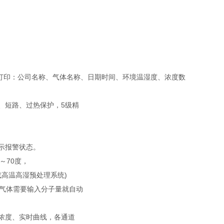
、
机，打印：公司名称、气体名称、日期时间、环境温湿度、浓度数
、短路、过热保护，5级精
示报警状态。
～70度，
或高温高湿预处理系统)
殊气体需要输入分子量就自动
浓度、实时曲线，各通道