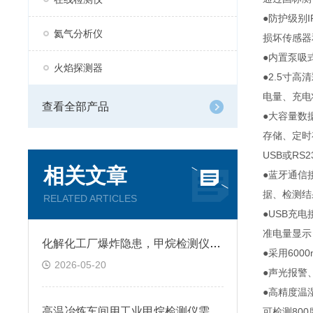
●防护级别
氦气分析仪
损坏传感器
●内置泵吸
火焰探测器
●2.5寸
电量、充电
查看全部产品
●大容量数
存储、定时
USB或R
相关文章
●蓝牙通信
据、检测结
RELATED ARTICLES
●USB充
准电量显示
化解化工厂爆炸隐患，甲烷检测仪能不能守住防线？
●采用60
2026-05-20
●声光报警
●高精度温
高温冶炼车间用工业甲烷检测仪需要做降温防护吗？
可检测80