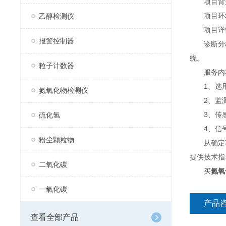
项目背景：
项目环境：
乙醇检测仪
项目详
报警控制器
诊断分析—
统。
粒子计数器
服务内
1、选用产品
氮氧化物检测仪
2、监测因子
3、传感
硫化氢
4、信号传
粉尘颗粒物
从确定项
提供技术指
二氧化碳
买
氮氧
一氧化碳
产品
查看全部产品