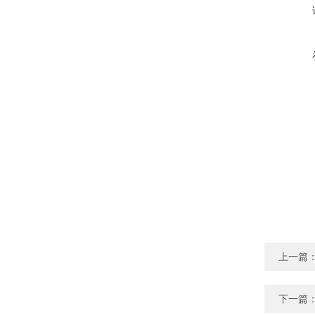
上一篇
下一篇