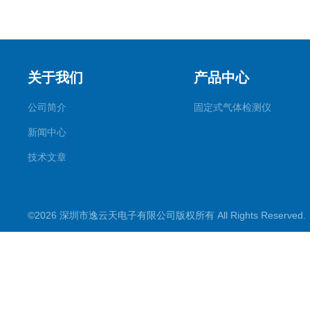
关于我们
产品中心
公司简介
固定式气体检测仪
新闻中心
技术文章
©2026 深圳市逸云天电子有限公司版权所有 All Rights Reserve