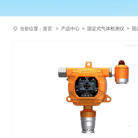
当前位置：
首页
>
产品中心
>
固定式气体检测仪
>
固