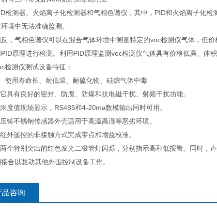
检测器、火焰离子化检测器和气相色谱仪，其中，PID和火焰离子化检测
体环境中无法准确监测。
，气相色谱仪可以在混合气体环境中测量特定的voc检测仪气体，但价格
PID原理进行检测。利用PID原理监测voc检测仪气体具有价格低廉、
c检测仪测试设备特征：
使用寿命长、耐低温、耐硫化物、硅烷气体中毒
它具有良好的密封、防腐、防爆和抗电磁干扰、射频干扰功能。
度值现场显示，RS485和4-20ma数模输出同时可用。
压铸不锈钢传感器外壳适用于高温高湿等恶劣环境。
红外遥控的非接触方式完成零点和增益校准。
两个特别突出的红色发光二极管灯闪烁，分别指示高和低报警。同时，声
别接合以驱动其他外围控制设备工作。
产品咨询