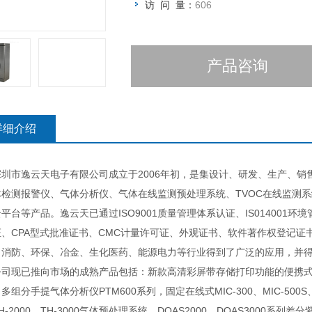
访 问 量：
606
产品咨询
详细介绍
市逸云天电子有限公司成立于2006年初，是集设计、研发、生产、销
体检测报警仪、气体分析仪、气体在线监测预处理系统、TVOC在线监测
平台等产品。逸云天已通过ISO9001质量管理体系认证、IS014001
证、CPA型式批准证书、CMC计量许可证、外观证书、软件著作权登记
、消防、环保、冶金、生化医药、能源电力等行业得到了广泛的应用，并
已推向市场的成熟产品包括：新款高清彩屏带存储打印功能的便携式多组分气
多组分手提气体分析仪PTM600系列，固定在线式MIC-300、MIC-500S
H-2000、TH-3000气体预处理系统、DOAS2000、DOAS3000系列差