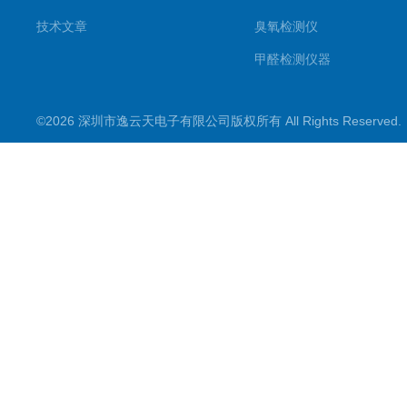
技术文章
臭氧检测仪
甲醛检测仪器
便携式烟气一氧化碳检测仪
©2026 深圳市逸云天电子有限公司版权所有 All Rights Reserve
气体报警控制主机
在线监测系统
可燃性气体检测仪
常见气体检测仪
其他气体检测仪产品