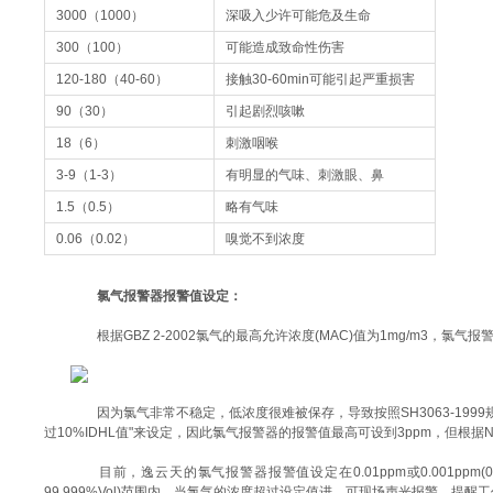
3000（1000）
深吸入少许可能危及生命
300（100）
可能造成致命性伤害
120-180（40-60）
接触30-60min可能引起严重损害
90（30）
引起剧烈咳嗽
18（6）
刺激咽喉
3-9（1-3）
有明显的气味、刺激眼、鼻
1.5（0.5）
略有气味
0.06（0.02）
嗅觉不到浓度
氯气报警器报警值设定：
根据GBZ 2-2002氯气的最高允许浓度(MAC)值为1mg/m3，氯气报
因为氯气非常不稳定，低浓度很难被保存，导致按照SH3063-1999规
过10%IDHL值"来设定，因此氯气报警器的报警值最高可设到3ppm，但根据
目前，逸云天的氯气报警器报警值设定在0.01ppm或0.001ppm(0～10 ppm);0
99.999%Vol)范围内，当氯气的浓度超过设定值进，可现场声光报警，