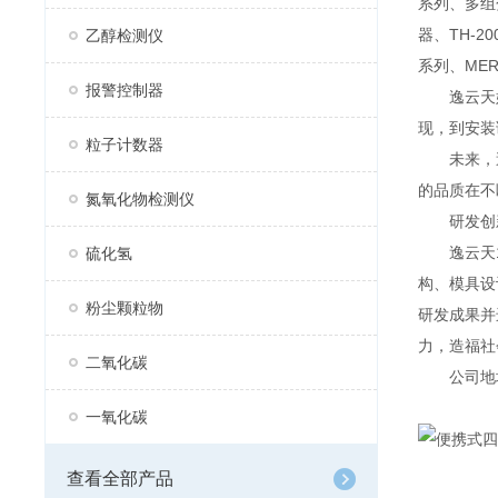
系列、多组分
器、TH-2
乙醇检测仪
系列、MER
报警控制器
逸云天始
现，到安装
粒子计数器
未来，逸
的品质在不
氮氧化物检测仪
研发创
逸云天13
硫化氢
构、模具设
粉尘颗粒物
研发成果并
力，造福社
二氧化碳
公司地址：
一氧化碳
查看全部产品