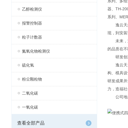
系列、多组分
器、TH-2
乙醇检测仪
系列、MER
报警控制器
逸云天始
现，到安装
粒子计数器
未来，逸
的品质在不
氮氧化物检测仪
研发创
逸云天13
硫化氢
构、模具设
粉尘颗粒物
研发成果并
力，造福社
二氧化碳
公司地址：
一氧化碳
查看全部产品