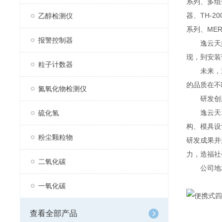
系列、多组分
器、TH-2
乙醇检测仪
系列、MER
报警控制器
逸云天始
现，到安装
粒子计数器
未来，逸
的品质在不
氮氧化物检测仪
研发创
逸云天13
硫化氢
构、模具设
粉尘颗粒物
研发成果并
力，造福社
二氧化碳
公司地址：
一氧化碳
查看全部产品