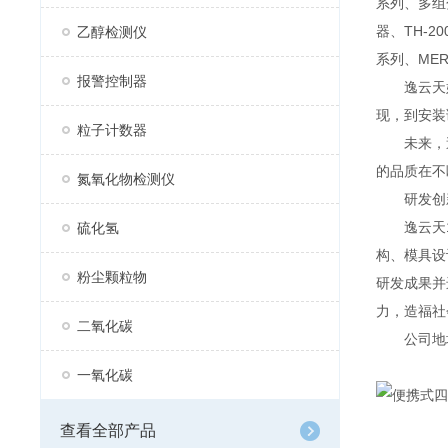
系列、多组分
器、TH-2
乙醇检测仪
系列、MER
报警控制器
逸云天始
现，到安装
粒子计数器
未来，逸
的品质在不
氮氧化物检测仪
研发创
逸云天13
硫化氢
构、模具设
粉尘颗粒物
研发成果并
力，造福社
二氧化碳
公司地址：
一氧化碳
查看全部产品