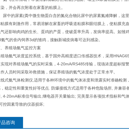
污染，并会再次附着在家畜的粘膜上。
尿中的尿素(粪中微生物蛋白含的氮化合物比尿中的尿素氮难降解，这里不考
和粘膜有刺激作用，常易溶解在家畜的呼吸道粘膜和眼结膜上，使粘膜充
还影响肉鸡的生长、蛋鸡的产蛋，使破蛋率升高，发病率提高。如雏鸡在无
m3氨气的舍内饲养3d的雏鸡，接触新城疫病毒可达到感染。
养殖场氨气监控方案
氨气浓度监控系统，基于国外高精度进口传感器技术，采用HNAG6500
实现对养殖场氨气的实时采集，4-20mA/RS485传输，现场浓度超
工作人员时间采取补救措施，保证养殖场的氨气浓度处于正常水平。
式氨气体检测仪,适用于各种环境中的氨气体浓度和泄露实时准确检测，
，稳定性和重复性好等优点. 防爆接线方式适用于各种危险场所, 并兼容各种控
, 4-20mA标准信号输出,继电器开关量输出; 完美显示各项技术指标和
不可控因素导致的仪器损坏;
产品咨询