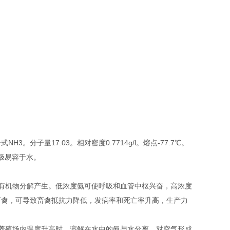
分子量17.03。相对密度0.7714g/l。熔点-77.7℃。
)，极易容于水。
有机物分解产生。低浓度氨可使呼吸和血管中枢兴奋，高浓度
畜禽，可导致畜禽抵抗力降低，发病率和死亡率升高，生产力
养殖场内温度升高时，溶解在水中的氨与水分离，对空气形成