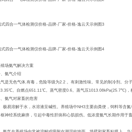
场氨气解决方案
氨气介绍
无色气体,有毒，危险等级为2.2 。有刺激性味。常见的制冷剂。分子式NH3。
33.35℃。自燃点651.11℃。蒸气密度0.6。蒸气压1013.08kPa(25.7℃
氨气对家畜的危害
极易溶解于水，水溶液呈碱性。养殖场中NH3主要由粪便，饲料等含氮
中枢神经系统麻痹，引起中毒性肝病和心肌损伤。低浓度氨气长期作用于
。
氨气在养殖场中常被溶解或吸附在潮湿的地面、墙壁和家畜粘膜上，当