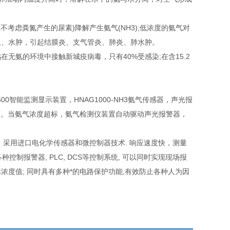
虑粪氮产生的尿素)降解产生氨气(NH3);低浓度的氨气对
血、水肿，引起结膜炎、支气管炎、肺炎、肺水肿。
氨的环境中接触新城疫病毒，只有40%受感染;在含15.2
智能监测显示装置，HNAG1000-NH3氨气传感器，声光报
标报警。当氨气浓度超标，氨气检测仪装置自动驱动声光报警器，
采用进口电化学传感器和微控制器技术. 响应速度快，测量
制报警器, PLC, DCS等控制系统, 可以同时实现现场报
气体浓度值; 同时具有多种*的电路保护功能,有效防止各种人为因