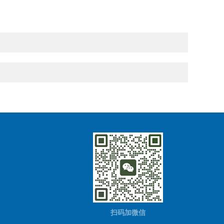
扫码加微信