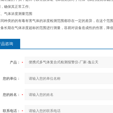
，确保其正常工作;
气体浓度测量范围
种类的的有毒有害气体的浓度检测范围都存在一定的差异，在这个范围
设备长期在气体浓度超标的范围进行测量，容易对设备造成性的伤害，降
产品咨询
产品：
您的单位：
您的姓名：
联系电话：