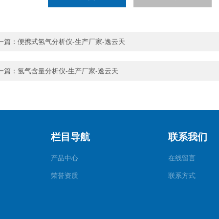
一篇：
便携式氢气分析仪-生产厂家-逸云天
一篇：
氢气含量分析仪-生产厂家-逸云天
栏目导航
联系我们
产品中心
在线留言
荣誉资质
联系方式