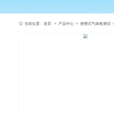
当前位置：
首页
>
产品中心
>
便携式气体检测仪