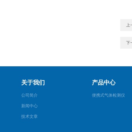
上
下
关于我们
产品中心
公司简介
便携式气体检测仪
新闻中心
技术文章