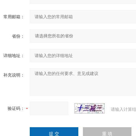
常用邮箱：
省份：
详细地址：
补充说明：
验证码：
请输入计算结