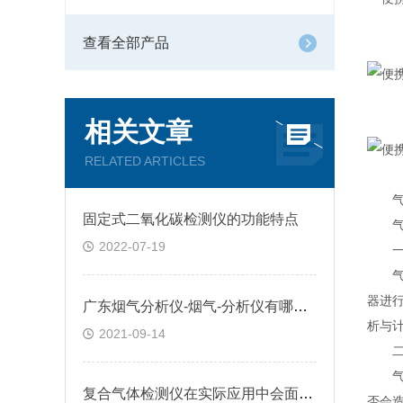
查看全部产品
相关文章
RELATED ARTICLES
气体
固定式二氧化碳检测仪的功能特点
气体
2022-07-19
一、
气体
器进
广东烟气分析仪-烟气-分析仪有哪些品牌-烟气分析仪价格多少钱-逸云天
析与
2021-09-14
二、
气体
复合气体检测仪在实际应用中会面临哪些问题？
否会