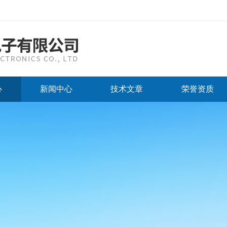
心
新闻中心
技术文章
荣誉资质