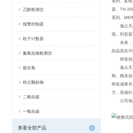
系列、多组分
器、TH-2
乙醇检测仪
系列、MER
报警控制器
逸云天始
现，到安装
粒子计数器
未来，逸
的品质在不
氮氧化物检测仪
研发创
逸云天13
硫化氢
构、模具设
粉尘颗粒物
研发成果并
力，造福社
二氧化碳
公司地址：
一氧化碳
查看全部产品