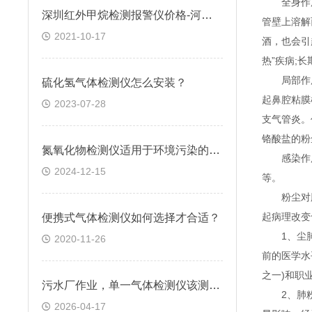
全身作用：
深圳红外甲烷检测报警仪价格-河南甲烷检测报警仪厂家-逸云天
管壁上溶解
2021-10-17
酒，也会引
热”疾病;
局部作用
硫化氢气体检测仪怎么安装？
起鼻腔粘膜
2023-07-28
支气管炎。
铬酸盐的粉
氮氧化物检测仪适用于环境污染的快速检测
感染作用：
2024-12-15
等。
粉尘对肺
起病理改变
便携式气体检测仪如何选择才合适？
1、尘肺。
2020-11-26
前的医学水
之一)和职
污水厂作业，单一气体检测仪该测哪种气体？
2、肺粉尘
2026-04-17