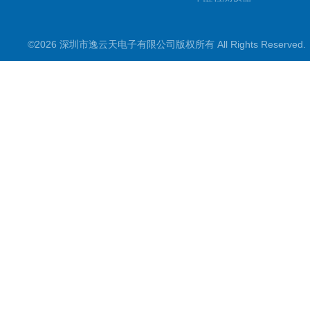
便携式烟气一氧化碳检测仪
©2026 深圳市逸云天电子有限公司版权所有 All Rights Reserve
气体报警控制主机
在线监测系统
可燃性气体检测仪
常见气体检测仪
其他气体检测仪产品