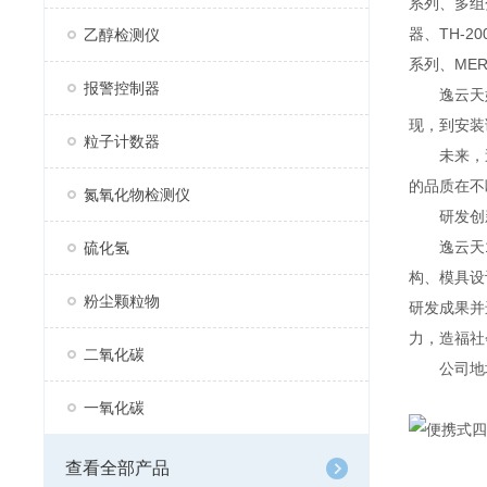
系列、多组分
器、TH-2
乙醇检测仪
系列、MER
报警控制器
逸云天始
现，到安装
粒子计数器
未来，逸
的品质在不
氮氧化物检测仪
研发创
逸云天13
硫化氢
构、模具设
粉尘颗粒物
研发成果并
力，造福社
二氧化碳
公司地址：
一氧化碳
查看全部产品