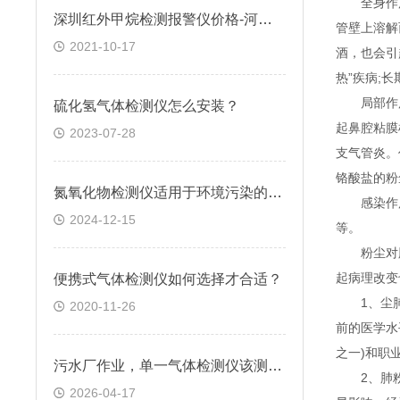
全身作用：
深圳红外甲烷检测报警仪价格-河南甲烷检测报警仪厂家-逸云天
管壁上溶解
2021-10-17
酒，也会引
热”疾病;
局部作用
硫化氢气体检测仪怎么安装？
起鼻腔粘膜
2023-07-28
支气管炎。
铬酸盐的粉
氮氧化物检测仪适用于环境污染的快速检测
感染作用：
2024-12-15
等。
粉尘对肺
起病理改变
便携式气体检测仪如何选择才合适？
1、尘肺。
2020-11-26
前的医学水
之一)和职
污水厂作业，单一气体检测仪该测哪种气体？
2、肺粉尘
2026-04-17