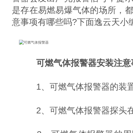
是存在易燃易爆气体的场所，
意事项有哪些吗?下面逸云天小
可燃气体报警器安装注意
1、可燃气体报警器的装置
2、可燃气体报警器探头在