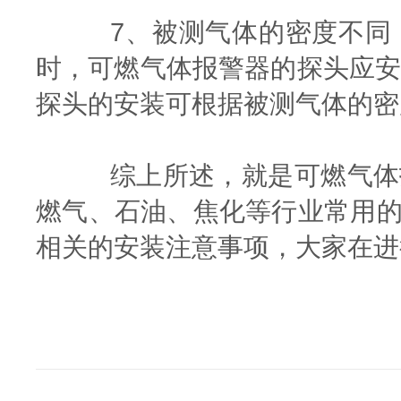
7、被测气体的密度不同，
时，可燃气体报警器的探头应安装
探头的安装可根据被测气体的密
综上所述，就是可燃气体报
燃气、石油、焦化等行业常用
相关的安装注意事项，大家在进