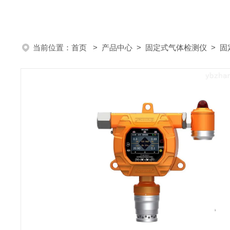
当前位置：
首页
>
产品中心
>
固定式气体检测仪
>
固