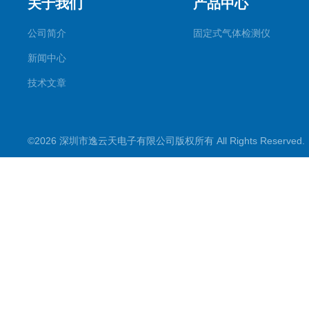
关于我们
产品中心
公司简介
固定式气体检测仪
新闻中心
技术文章
©2026 深圳市逸云天电子有限公司版权所有 All Rights Reserve