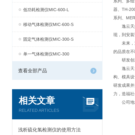
系列、多组分
器、TH-2
低功耗检测仪MIC-600-L
系列、MER
移动气体检测仪MIC-600-S
逸云天始
现，到安装
固定气体检测仪MIC-300-S
未来，逸
的品质在不
单一气体检测仪MIC-300
研发创
逸云天13
查看全部产品
构、模具设
研发成果并
力，造福社
相关文章
公司地址：
RELATED ARTICLES
浅析硫化氢检测仪的使用方法