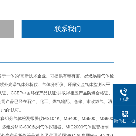
联系我们
于一体的*高新技术企业。可提供有毒有害、易燃易爆气体检
分紫外光谱气体分析仪、气体分析仪、环保安监气体监测云平
体系认证、CCEP中国环保产品认证;并取得相应产品防爆合格证、
电话
本公司产品已经在石油、化工、燃气输配、仓储、市政燃气、消
户的*认可。
体检测报警仪MS104K、MS400、MS500、MS600
微信扫一扫
、多组分MIC-600系列气体探测器、MIC2000气体报警控制
分紫外光谱分析仪等品种,以及代理英国SIGNAL集团Model 3200