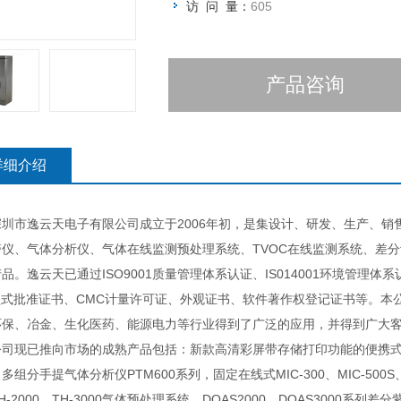
访 问 量：
605
产品咨询
详细介绍
市逸云天电子有限公司成立于2006年初，是集设计、研发、生产、销售
警仪、气体分析仪、气体在线监测预处理系统、TVOC在线监测系统、差
品。逸云天已通过ISO9001质量管理体系认证、IS014001环境管理
A型式批准证书、CMC计量许可证、外观证书、软件著作权登记证书等。
环保、冶金、生化医药、能源电力等行业得到了广泛的应用，并得到广大客
已推向市场的成熟产品包括：新款高清彩屏带存储打印功能的便携式多组分气
多组分手提气体分析仪PTM600系列，固定在线式MIC-300、MIC-500S
H-2000、TH-3000气体预处理系统、DOAS2000、DOAS3000系列差