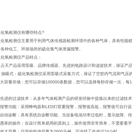
氢检测仪有哪些特点?
氢检测仪主要用于利用气体传感器检测环境中的各种气体，具有性能稳
于各种化工、环保场所的硫化氢气体泄漏报警。
氢检测仪产品特点：
天产品采用泵吸、品牌传感器、先进的电路设计和滤波技术，保证产品
 抽吸式：硫化氢检测仪采用泵吸式采集方式，保证了空腔内气流和气压
大容量存储：您可以存储100000条数据，您可以选择每秒存储一次，每
先进的过滤技术：从多年气体检测产品的研发经验中提炼出来的过滤技术
报警功能：采用蜂鸣器和LED灯双重报警，报警值高低，报警值可自行设
自动诊断：具有系统自诊断功能。当设备电池功率过低时，显示故障、传
愚笨的操作：在设计简单易用的原则上，操作使用非常简单，不需要看手
大容量：仪器的电池容量为2800马赫，可连续工作超过24小时。