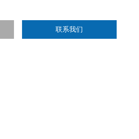
联系我们
售于一体的高新技术企业。可提供有毒有害、易燃易爆气体检
体分析仪、环保安监气体监测云平台等产品。逸云天已通过IS
品认证;并取得相应产品防爆合格证、CPA型式批准证书、CMC计
、燃气输配、仓储、市政燃气、消防、环保、冶金、生化医
体检测报警仪MS104K、MS400、MS500、MS600
、多组分MIC-600系列气体探测器、MIC2000气体报警控制
析仪等品种,以及代理英国SIGNAL集团Model 3200系列、MER