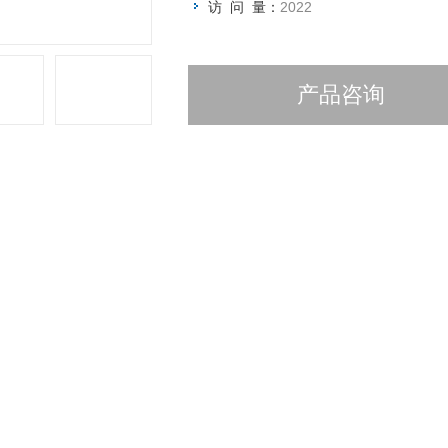
访 问 量：
2022
产品咨询
详细介绍
市逸云天电子有限公司成立于2006年初，是集设计、研发、生产、销
警仪、气体分析仪、气体在线监测预处理系统、TVOC在线监测系统、、气
01质量管理体系认证、IS014001环境管理体系认证、CCEP中国环保产
可证、外观证书、软件著作权登记证书等。本公司产品已经在石油、化工
能源电力等行业得到了广泛的应用，并得到广大客户的*认可。
已推向市场的成熟产品包括：新款高清彩屏带存储打印功能的便携式多组分气
多组分手提气体分析仪PTM600系列，固定在线式MIC-300、MIC-500S
H-2000、TH-3000气体预处理系统、DOAS2000、DOAS3000系列谱分