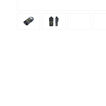
产品分类
PRODUCT CATEGORY
深圳
测报
常见气体检测仪
O90
量许
氧气
药、
公司现
氨气检测仪
系列、
器、T
乙醇检测仪