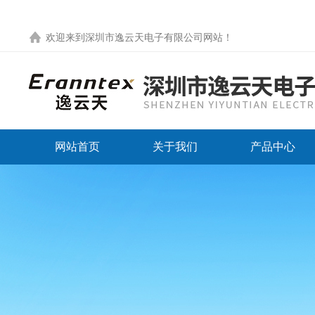
欢迎来到
深圳市逸云天电子有限公司网站
！
网站首页
关于我们
产品中心