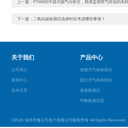
上一篇：
PTM600手提式烟气分析仪，精准监测尾气排放的高
下一篇：
二氧化碳检测仪选择时应考虑哪些事项？
关于我们
产品中心
公司简介
便携式气体检测仪
新闻中心
固定式气体检测仪
技术文章
臭氧检测仪
甲醛检测仪器
便携式烟气一氧化碳检测仪
©2026 深圳市逸云天电子有限公司版权所有 All Rights Reserve
气体报警控制主机