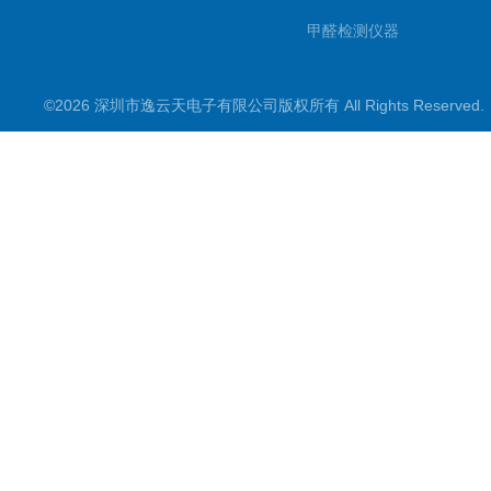
甲醛检测仪器
便携式烟气一氧化碳检测仪
©2026 深圳市逸云天电子有限公司版权所有 All Rights Reserve
气体报警控制主机
在线监测系统
可燃性气体检测仪
常见气体检测仪
其他气体检测仪产品