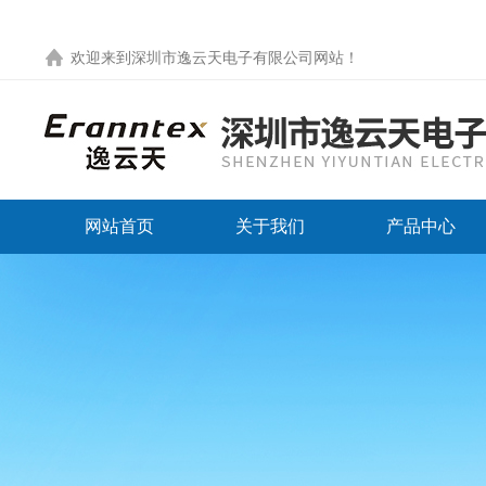
欢迎来到
深圳市逸云天电子有限公司网站
！
网站首页
关于我们
产品中心