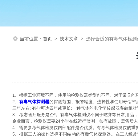
当前位置：
首页
>
技术文章
>
选择合适的有毒气体检测
1、根据工业环境不同，使用的检测仪器类型也不同。对于常见的
2、
有毒气体探测器
的探测范围、报警精度、选择性和使用寿命**
三年左右; 有些可达四年或更长;一种气体的电化学传感器寿命相
3、考虑售后服务是否*。有毒气体检测仪不同于吃穿等日常用品
企业而言，检测仪需要24小时在线运行监测，如有故障，需售后
4、需要参考气体检测仪内部配件是否优质。有毒气体检测仪的重
5、根据工人的操作选择不同结构的有毒气体探测器。在工人经