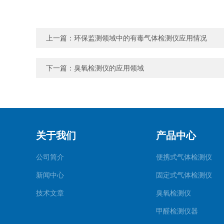
上一篇：
环保监测领域中的有毒气体检测仪应用情况
下一篇：
臭氧检测仪的应用领域
关于我们
产品中心
公司简介
便携式气体检测仪
新闻中心
固定式气体检测仪
技术文章
臭氧检测仪
甲醛检测仪器