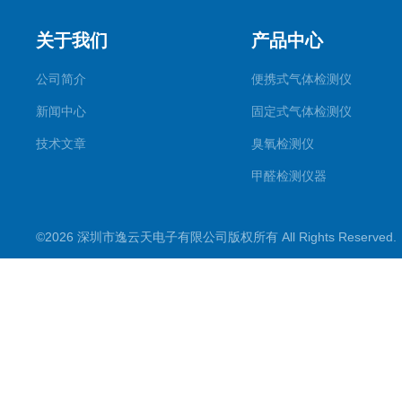
关于我们
产品中心
公司简介
便携式气体检测仪
新闻中心
固定式气体检测仪
技术文章
臭氧检测仪
甲醛检测仪器
便携式烟气一氧化碳检测仪
©2026 深圳市逸云天电子有限公司版权所有 All Rights Reserve
气体报警控制主机
在线监测系统
可燃性气体检测仪
常见气体检测仪
其他气体检测仪产品