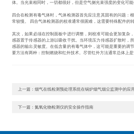
体。当光束相同时，一切都很好，但是空气侧光束强度的变化可能
四合在检测有毒气体时，气体检测器首先应注意其固有的问题：
常较慢。 四合气体检测器的校准通常很困难，这需要特殊配件的
其次，如果必须在控制面板中进行调整，则校准可能会更加复杂
感器置于传感器的上游以吸收干扰。当环境压力传感器扩散时，
感器的输出灵敏度。在低含量的有毒气体中，这可能是重要的调
要方法有两种：控制燃烧和红外技术。尽管红外方法通常总体上是
上一篇：
烟气在线检测预处理系统在锅炉烟气烟尘监测中的应
下一篇：
氮氧化物检测仪的安全操作指南