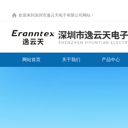
欢迎来到
深圳市逸云天电子有限公司网站
！
网站首页
关于我们
产品中心