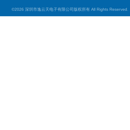
便携式烟气一氧化碳检测仪
©2026 深圳市逸云天电子有限公司版权所有 All Rights Reserve
气体报警控制主机
在线监测系统
可燃性气体检测仪
常见气体检测仪
其他气体检测仪产品