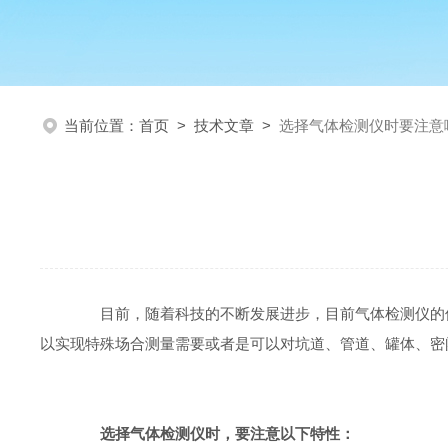
当前位置：
首页
>
技术文章
>
选择气体检测仪时要注意
目前，随着科技的不断发展进步，目前气体检测仪的使
以实现特殊场合测量需要或者是可以对坑道、管道、罐体、密
选择气体检测仪时，要注意以下特性：